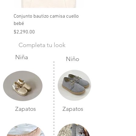
Conjunto bautizo camisa cuello
Conjunto nude lino
bebé
Precio
$2,490.00
Precio
$2,290.00
Completa tu look
Niña
Niño
Zapatos
Zapatos