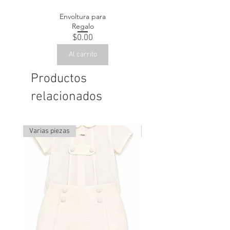
Envoltura para
Regalo
Precio
$0.00
Al carrito
Productos
relacionados
Varias piezas
Última pieza