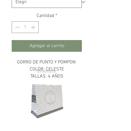
Cantidad
*
Agregar al carrito
GORRO DE PUNTO Y POMPON
COLOR: CELESTE
Envoltura
TALLAS: 4 AÑOS