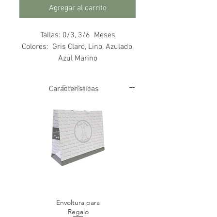
Agregar al carrito
Tallas: 0/3, 3/6 Meses
Colores: Gris Claro, Lino, Azulado,
Azul Marino
Envoltura
Características
60% Algodón
8% Poliamida
2% Elastano
Envoltura para
Regalo