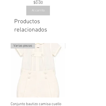
Precio
$0.00
Al carrito
Productos
relacionados
Varias piezas
Última pieza
Conjunto bautizo camisa cuello
Conjunto nude lino