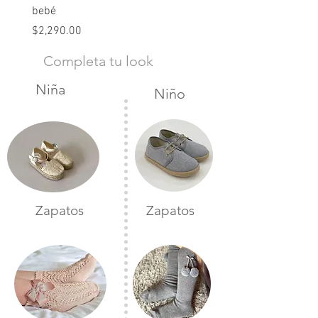
bebé
Precio
$2,490.00
Precio
$2,290.00
Completa tu look
Niña
Niño
Zapatos
Zapatos