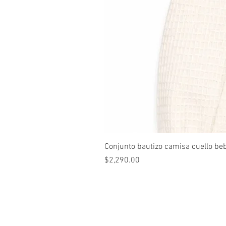
Conjunto bautizo camisa cuello be
Precio
$2,290.00