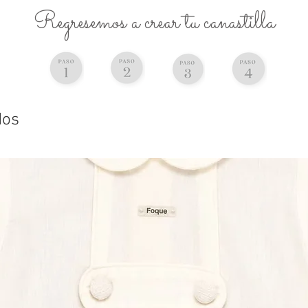
Regresemos a crear tu canastilla
dos