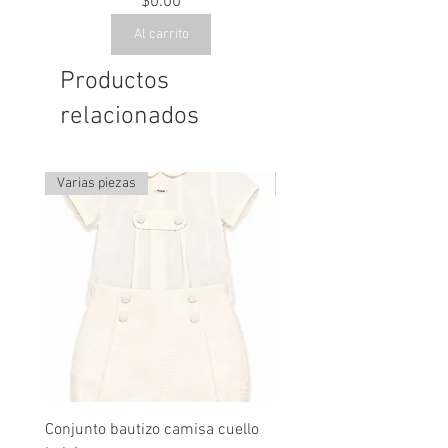
Precio
$0.00
Al carrito
Productos
relacionados
Varias piezas
Última pieza
Conjunto bautizo camisa cuello
Conjunto nude lino