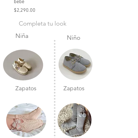
bebé
Precio
$2,490.00
Precio
$2,290.00
Completa tu look
Niña
Niño
Zapatos
Zapatos