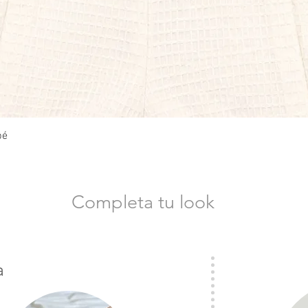
Vista rápida
bé
Completa tu look
a