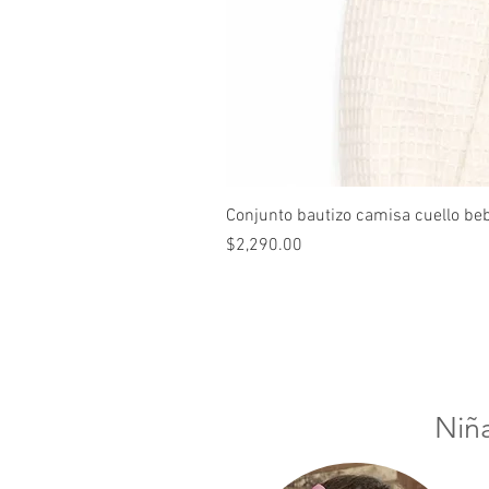
Conjunto bautizo camisa cuello be
Precio
$2,290.00
Niñ