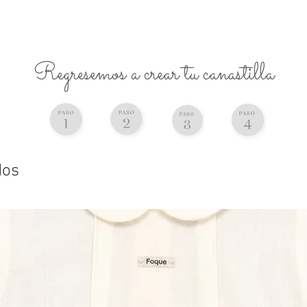
Regresemos a crear tu canastilla
dos