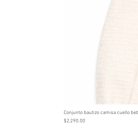
Conjunto bautizo camisa cuello be
Precio
$2,290.00