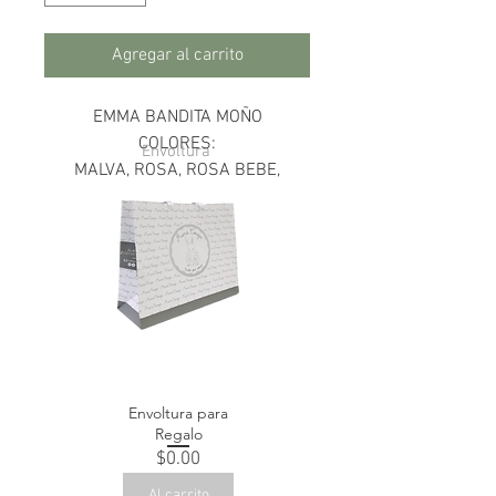
Agregar al carrito
EMMA BANDITA MOÑO
COLORES:
Envoltura
MALVA, ROSA, ROSA BEBE,
BLANCO, VERDE AGUA.
Envoltura para
Regalo
Precio
$0.00
Al carrito