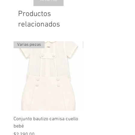
Productos
relacionados
Varias piezas
Última pieza
Conjunto bautizo camisa cuello
Conjunto nude lino
bebé
Precio
$2,490.00
Precio
$2,290.00