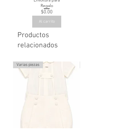
Envoltura para
Regalo
Precio
$0.00
Al carrito
Productos
relacionados
Varias piezas
Última pieza