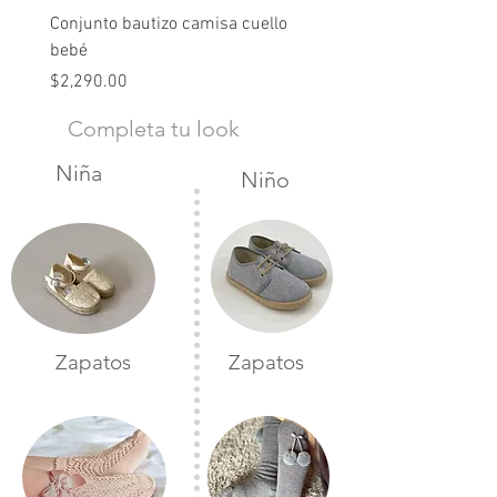
Conjunto bautizo camisa cuello
Conjunto nude lino
bebé
Precio
$2,490.00
Precio
$2,290.00
Completa tu look
Niña
Niño
Zapatos
Zapatos